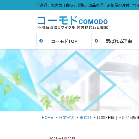
コ
ナ
不用品、粗大ゴミ回収と買取、遺品整理、お部屋の片付けで
ン
ビ
テ
ゲ
ン
ー
ツ
シ
に
ョ
コーモドTOP
選ばれる理由
移
ン
動
に
移
動
HOME
作業実績
東京都
目黒区H様｜不用品回収