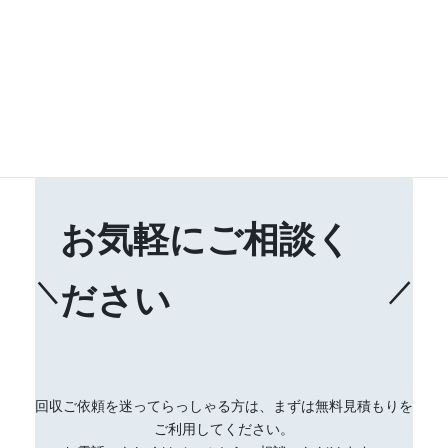
半額くらいで出来ると。なんでも、中古利用できるも
のが多くゴミとして扱わないので処理費用がかからな
いのと買取を入れているからだそう。誠実で良心的な
価格で本当に助かりました。
お気軽にご相談く
＼
／
ださい
回収ご依頼を迷ってらっしゃる方は、まずは無料見積もりを
ご利用してください。