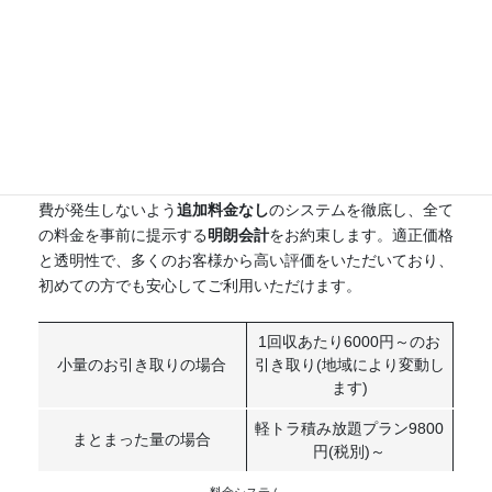
積もりについて
業界最安値の価格帯で、不用品回収を明確かつ安心してご利
用いただけるサービスを提供しています。お客様のニーズに
合わせた
個別回収
はもちろん、
定額プラン
をご用意してお
り、費用面の不安を解消します。さらに、回収後に思わぬ出
費が発生しないよう
追加料金なし
のシステムを徹底し、全て
の料金を事前に提示する
明朗会計
をお約束します。適正価格
と透明性で、多くのお客様から高い評価をいただいており、
初めての方でも安心してご利用いただけます。
1回収あたり6000円～のお
小量のお引き取りの場合
引き取り(地域により変動し
ます)
軽トラ積み放題プラン9800
まとまった量の場合
円(税別)～