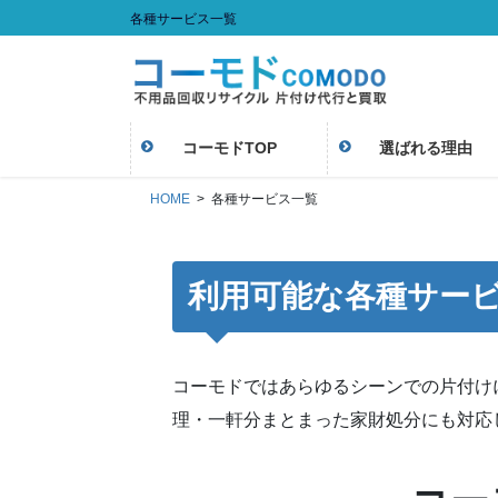
コ
ナ
各種サービス一覧
ン
ビ
テ
ゲ
ン
ー
ツ
シ
に
ョ
コーモドTOP
選ばれる理由
移
ン
動
に
HOME
各種サービス一覧
移
動
利用可能な各種サー
コーモドではあらゆるシーンでの片付け
理・一軒分まとまった家財処分にも対応