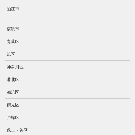
狛江市
横浜市
青葉区
旭区
神奈川区
港北区
都筑区
鶴見区
戸塚区
保土ヶ谷区