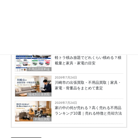
とするリサイクル業者です。
最新の投稿
2026年7月28日
目黒区の粗大ごみの出し方｜申し込み方
法・料金・収集できない品目
粗大ゴミの出し方
2026年7月24日
軽トラ積み放題でどれくらい積める？積
載量と家具・家電の目安
不用品回収料金
2026年7月24日
川崎市の出張買取・不用品買取｜家具・
家電・骨董品をまとめて査定
地域別出張買取
2026年7月24日
家の中の何が売れる？高く売れる不用品
ランキング10選｜売れる特徴と売却方法
不用品買取