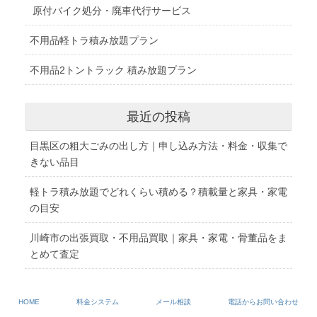
原付バイク処分・廃車代行サービス
不用品軽トラ積み放題プラン
不用品2トントラック 積み放題プラン
最近の投稿
目黒区の粗大ごみの出し方｜申し込み方法・料金・収集で
きない品目
軽トラ積み放題でどれくらい積める？積載量と家具・家電
の目安
川崎市の出張買取・不用品買取｜家具・家電・骨董品をま
とめて査定
家の中の何が売れる？高く売れる不用品ランキング10選
｜売れる特徴と売却方法
HOME
料金システム
メール相談
電話からお問い合わせ