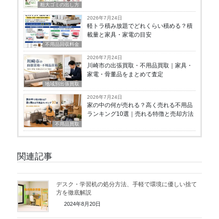
粗大ゴミの出し方
2026年7月24日
軽トラ積み放題でどれくらい積める？積
載量と家具・家電の目安
不用品回収料金
2026年7月24日
川崎市の出張買取・不用品買取｜家具・
家電・骨董品をまとめて査定
地域別出張買取
2026年7月24日
家の中の何が売れる？高く売れる不用品
ランキング10選｜売れる特徴と売却方法
不用品買取
関連記事
デスク・学習机の処分方法、手軽で環境に優しい捨て
方を徹底解説
2024年8月20日