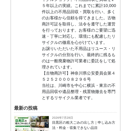
５年以上の実績。これまでに累計10,000
件以上の不用品回収・買取を行い、多く
のお客様から信頼を得てきました。古物
商許可証を取得し、法令を遵守した運営
を行っております。お客様のご要望に迅
速・丁寧に対応し、環境にも配慮したリ
サイクルの徹底を心がけています。
お譲りいただいた不用品はリユース・リ
サイクルの分別を行い、最終的に残るも
のは一般廃棄物許可業者に委託をして処
理されています。
【古物商許可】神奈川県公安委員会第４
５２５２０００８２９６号
当社は、川崎市を中心に横浜・東京の不
用品回収や遺品整理・残置物撤去を専門
とするリサイクル業者です。
最新の投稿
2026年7月28日
目黒区の粗大ごみの出し方｜申し込み方
法・料金・収集できない品目