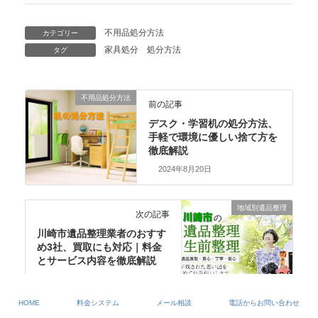
不用品処分方法
カテゴリー
家具処分
処分方法
タグ
不用品処分方法
前の記事
デスク・学習机の処分方法、
手軽で環境に優しい捨て方を
徹底解説
2024年8月20日
地域別遺品整理
次の記事
川崎市遺品整理業者のおすす
め3社、買取にも対応｜料金
とサービス内容を徹底解説
2024年8月29日
HOME
料金システム
メール相談
電話からお問い合わせ